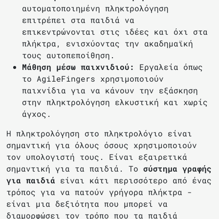
αυτοματοποιημένη πληκτρολόγηση
επιτρέπει στα παιδιά να
επικεντρώνονται στις ιδέες και όχι στα
πλήκτρα, ενισχύοντας την ακαδημαϊκή
τους αυτοπεποίθηση.
Μάθηση μέσω παιχνιδιού:
Εργαλεία όπως
το AgileFingers χρησιμοποιούν
παιχνίδια για να κάνουν την εξάσκηση
στην πληκτρολόγηση ελκυστική και χωρίς
άγχος.
Η πληκτρολόγηση στο πληκτρολόγιο είναι
σημαντική για όλους όσους χρησιμοποιούν
τον υπολογιστή τους. Είναι εξαιρετικά
σημαντική για τα παιδιά. Το
σύστημα γραφής
για παιδιά
είναι κάτι περισσότερο από ένας
τρόπος για να πατούν γρήγορα πλήκτρα -
είναι μια δεξιότητα που μπορεί να
διαμορφώσει τον τρόπο που τα παιδιά