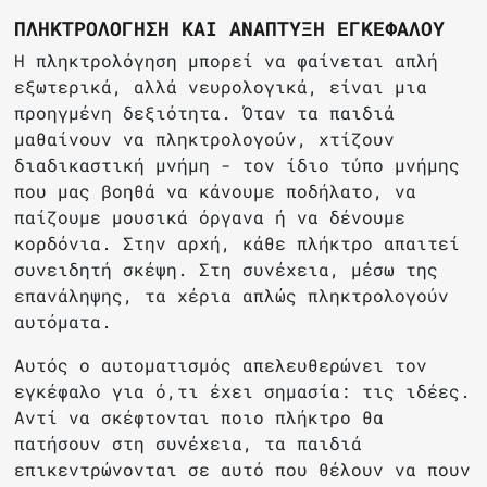
ΠΛΗΚΤΡΟΛΌΓΗΣΗ ΚΑΙ ΑΝΆΠΤΥΞΗ ΕΓΚΕΦΆΛΟΥ
Η πληκτρολόγηση μπορεί να φαίνεται απλή
εξωτερικά, αλλά νευρολογικά, είναι μια
προηγμένη δεξιότητα. Όταν τα παιδιά
μαθαίνουν να πληκτρολογούν, χτίζουν
διαδικαστική μνήμη - τον ίδιο τύπο μνήμης
που μας βοηθά να κάνουμε ποδήλατο, να
παίζουμε μουσικά όργανα ή να δένουμε
κορδόνια. Στην αρχή, κάθε πλήκτρο απαιτεί
συνειδητή σκέψη. Στη συνέχεια, μέσω της
επανάληψης, τα χέρια απλώς πληκτρολογούν
αυτόματα.
Αυτός ο αυτοματισμός απελευθερώνει τον
εγκέφαλο για ό,τι έχει σημασία: τις ιδέες.
Αντί να σκέφτονται ποιο πλήκτρο θα
πατήσουν στη συνέχεια, τα παιδιά
επικεντρώνονται σε αυτό που θέλουν να πουν