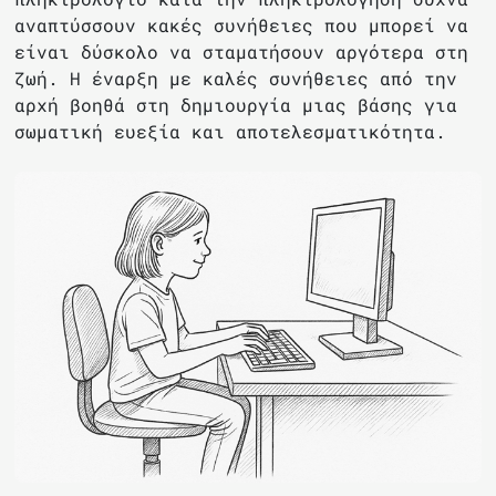
αναπτύσσουν κακές συνήθειες που μπορεί να
είναι δύσκολο να σταματήσουν αργότερα στη
ζωή. Η έναρξη με καλές συνήθειες από την
αρχή βοηθά στη δημιουργία μιας βάσης για
σωματική ευεξία και αποτελεσματικότητα.