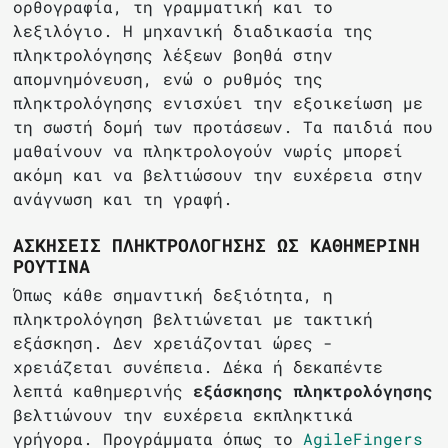
ορθογραφία, τη γραμματική και το
λεξιλόγιο. Η μηχανική διαδικασία της
πληκτρολόγησης λέξεων βοηθά στην
απομνημόνευση, ενώ ο ρυθμός της
πληκτρολόγησης ενισχύει την εξοικείωση με
τη σωστή δομή των προτάσεων. Τα παιδιά που
μαθαίνουν να πληκτρολογούν νωρίς μπορεί
ακόμη και να βελτιώσουν την ευχέρεια στην
ανάγνωση και τη γραφή.
ΑΣΚΉΣΕΙΣ ΠΛΗΚΤΡΟΛΌΓΗΣΗΣ ΩΣ ΚΑΘΗΜΕΡΙΝΉ
ΡΟΥΤΊΝΑ
Όπως κάθε σημαντική δεξιότητα, η
πληκτρολόγηση βελτιώνεται με τακτική
εξάσκηση. Δεν χρειάζονται ώρες -
χρειάζεται συνέπεια. Δέκα ή δεκαπέντε
λεπτά καθημερινής
εξάσκησης πληκτρολόγησης
βελτιώνουν την ευχέρεια εκπληκτικά
γρήγορα. Προγράμματα όπως το
AgileFingers