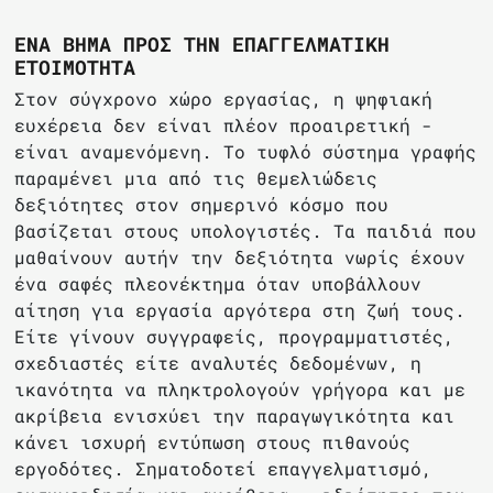
ΈΝΑ ΒΉΜΑ ΠΡΟΣ ΤΗΝ ΕΠΑΓΓΕΛΜΑΤΙΚΉ
ΕΤΟΙΜΌΤΗΤΑ
Στον σύγχρονο χώρο εργασίας, η ψηφιακή
ευχέρεια δεν είναι πλέον προαιρετική -
είναι αναμενόμενη. Το τυφλό σύστημα γραφής
παραμένει μια από τις θεμελιώδεις
δεξιότητες στον σημερινό κόσμο που
βασίζεται στους υπολογιστές. Τα παιδιά που
μαθαίνουν αυτήν την δεξιότητα νωρίς έχουν
ένα σαφές πλεονέκτημα όταν υποβάλλουν
αίτηση για εργασία αργότερα στη ζωή τους.
Είτε γίνουν συγγραφείς, προγραμματιστές,
σχεδιαστές είτε αναλυτές δεδομένων, η
ικανότητα να πληκτρολογούν γρήγορα και με
ακρίβεια ενισχύει την παραγωγικότητα και
κάνει ισχυρή εντύπωση στους πιθανούς
εργοδότες. Σηματοδοτεί επαγγελματισμό,