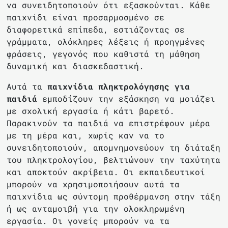
να συνειδητοποιούν ότι εξασκούνται. Κάθε
παιχνίδι είναι προσαρμοσμένο σε
διαφορετικά επίπεδα, εστιάζοντας σε
γράμματα, ολόκληρες λέξεις ή προηγμένες
φράσεις, γεγονός που καθιστά τη μάθηση
δυναμική και διασκεδαστική.
Αυτά τα
παιχνίδια πληκτρολόγησης για
παιδιά
εμποδίζουν την εξάσκηση να μοιάζει
με σχολική εργασία ή κάτι βαρετό.
Παρακινούν τα παιδιά να επιστρέφουν μέρα
με τη μέρα και, χωρίς καν να το
συνειδητοποιούν, απομνημονεύουν τη διάταξη
του πληκτρολογίου, βελτιώνουν την ταχύτητα
και αποκτούν ακρίβεια. Οι εκπαιδευτικοί
μπορούν να χρησιμοποιήσουν αυτά τα
παιχνίδια ως σύντομη προθέρμανση στην τάξη
ή ως ανταμοιβή για την ολοκληρωμένη
εργασία. Οι γονείς μπορούν να τα