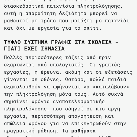
διασκεδαστικά παιχνίδια πληκτρολόγησης,
αυτή η απαραίτητη δεξιότητα μπορεί να
μαθευτεί με τρόπο που μοιάζει με παιχνίδι
και όχι με εργασία για το σπίτι.
ΤΥΦΛΌ ΣΎΣΤΗΜΑ ΓΡΑΦΉΣ ΣΤΑ ΣΧΟΛΕΊΑ -
ΓΙΑΤΊ ΈΧΕΙ ΣΗΜΑΣΊΑ
Πολλές περισσότερες τάξεις από πριν
εξαρτώνται από υπολογιστές. Οι γραπτές
εργασίες, η έρευνα, ακόμη και οι εξετάσεις
γίνονται σε οθόνες. Ωστόσο, πολλά παιδιά
εξακολουθούν να αφήνονται να «καταλάβουν»
την πληκτρολόγηση μόνα τους. Αυτό συχνά
σημαίνει χρόνια αναποτελεσματικής
πληκτρολόγησης, που οδηγεί σε πιο αργή
εργασία, περισσότερη απογοήτευση και
απώλεια χρόνου για να επικεντρωθούν στην
πραγματική μάθηση. Τα
μαθήματα