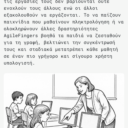
τις εργασίες τους δεν βαριούνται ούτε
ενοχλούν τους άλλους ενώ οι άλλοι
εξακολουθούν να εργάζονται. Το να παίζουν
παιχνίδια που μαθαίνουν πληκτρολόγηση ή να
ολοκληρώνουν άλλες δραστηριότητες
AgileFingers βοηθά τα παιδιά να ζεσταθούν
για τη γραφή, βελτιώνει την συγκέντρωσή
τους και σταδιακά μετατρέπει κάθε μαθητή
σε έναν πιο γρήγορο και σίγουρο χρήστη
υπολογιστή.