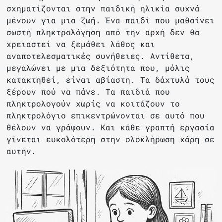
σχηματίζονται στην παιδική ηλικία συχνά
μένουν για μια ζωή. Ένα παιδί που μαθαίνει
σωστή πληκτρολόγηση από την αρχή δεν θα
χρειαστεί να ξεμάθει λάθος και
αναποτελεσματικές συνήθειες. Αντίθετα,
μεγαλώνει με μια δεξιότητα που, μόλις
κατακτηθεί, είναι αβίαστη. Τα δάχτυλά τους
ξέρουν πού να πάνε. Τα παιδιά που
πληκτρολογούν χωρίς να κοιτάζουν το
πληκτρολόγιο επικεντρώνονται σε αυτό που
θέλουν να γράψουν. Και κάθε γραπτή εργασία
γίνεται ευκολότερη στην ολοκλήρωση χάρη σε
αυτήν.