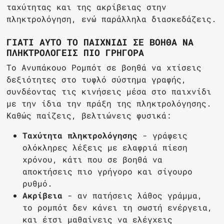
ταχύτητας και της ακρίβειας στην
πληκτρολόγηση, ενώ παράλληλα διασκεδάζεις.
ΓΙΑΤΊ ΑΥΤΌ ΤΟ ΠΑΙΧΝΊΔΙ ΣΕ ΒΟΗΘΆ ΝΑ
ΠΛΗΚΤΡΟΛΟΓΕΊΣ ΠΙΟ ΓΡΉΓΟΡΑ
Το Ανυπάκουο Ρομπότ σε βοηθά να χτίσεις
δεξιότητες στο τυφλό σύστημα γραφής,
συνδέοντας τις κινήσεις μέσα στο παιχνίδι
με την ίδια την πράξη της πληκτρολόγησης.
Καθώς παίζεις, βελτιώνεις φυσικά:
Ταχύτητα πληκτρολόγησης
- γράφεις
ολόκληρες λέξεις με ελαφριά πίεση
χρόνου, κάτι που σε βοηθά να
αποκτήσεις πιο γρήγορο και σίγουρο
ρυθμό.
Ακρίβεια
- αν πατήσεις λάθος γράμμα,
το ρομπότ δεν κάνει τη σωστή ενέργεια,
και έτσι μαθαίνεις να ελέγχεις