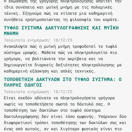
Η εκμάθηση της γρήγορης πληκτρολόγησης απαιτεί την
ίδια συνέπεια και μυϊκή μνήμη με τις πολεμικές
τέχνες. Εξηγούμε πώς να χτίσετε μια καθημερινή
συνήθεια χρησιμοποιώντας τη φιλοσοφία του καράτε.
ΤΥΦΛΌ ΣΎΣΤΗΜΑ ΔΑΚΤΥΛΟΓΡΆΦΗΣΗΣ ΚΑΙ ΜΥΪΚΉ
ΜΝΉΜΗ
Τελευταία ενημέρωση: 18/12/25
Ανακαλύψτε πώς η μυϊκή μνήμη τροφοδοτεί το τυφλό
σύστημα γραφής. Μάθετε πώς να πληκτρολογείτε πιο
γρήγορα, να βελτιώνετε την ακρίβεια και να
δημιουργείτε διαρκείς δεξιότητες πληκτρολόγησης με
καθημερινή εξάσκηση και απλές τεχνικές.
ΤΟΠΟΘΈΤΗΣΗ ΔΑΚΤΎΛΩΝ ΣΤΟ ΤΥΦΛΌ ΣΎΣΤΗΜΑ: Ο
ΠΛΉΡΗΣ ΟΔΗΓΌΣ
Τελευταία ενημέρωση: 18/12/25
Είναι σχεδόν αδύνατο να πληκτρολογήσετε γρήγορα
χωρίς να τοποθετήσετε σωστά τα δάχτυλά σας. Η
τοποθέτηση των δακτύλων στο τυφλό σύστημα
δακτυλογράφησης δεν είναι τόσο εμφανής. Υπάρχουν δύο
διαφορετικοί τρόποι τοποθέτησης των δακτύλων σας και
ένας από αυτούς, αν και λιγότερο φυσικός είναι πιο