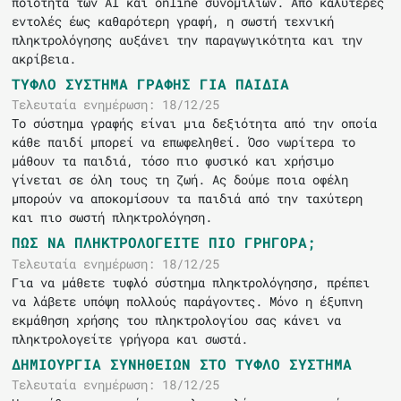
ποιότητα των AI και online συνομιλιών. Από καλύτερες
εντολές έως καθαρότερη γραφή, η σωστή τεχνική
πληκτρολόγησης αυξάνει την παραγωγικότητα και την
ακρίβεια.
ΤΥΦΛΌ ΣΎΣΤΗΜΑ ΓΡΑΦΉΣ ΓΙΑ ΠΑΙΔΙΆ
Τελευταία ενημέρωση: 18/12/25
Το σύστημα γραφής είναι μια δεξιότητα από την οποία
κάθε παιδί μπορεί να επωφεληθεί. Όσο νωρίτερα το
μάθουν τα παιδιά, τόσο πιο φυσικό και χρήσιμο
γίνεται σε όλη τους τη ζωή. Ας δούμε ποια οφέλη
μπορούν να αποκομίσουν τα παιδιά από την ταχύτερη
και πιο σωστή πληκτρολόγηση.
ΠΏΣ ΝΑ ΠΛΗΚΤΡΟΛΟΓΕΊΤΕ ΠΙΟ ΓΡΉΓΟΡΑ;
Τελευταία ενημέρωση: 18/12/25
Για να μάθετε τυφλό σύστημα πληκτρολόγησησ, πρέπει
να λάβετε υπόψη πολλούς παράγοντες. Μόνο η έξυπνη
εκμάθηση χρήσης του πληκτρολογίου σας κάνει να
πληκτρολογείτε γρήγορα και σωστά.
ΔΗΜΙΟΥΡΓΊΑ ΣΥΝΗΘΕΙΏΝ ΣΤΟ ΤΥΦΛΌ ΣΎΣΤΗΜΑ
Τελευταία ενημέρωση: 18/12/25