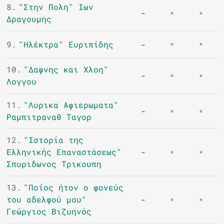
8.
"Στην Πολη" Ιων
-
Δραγουμης
9.
"Ηλέκτρα" Ευριπίδης
-
10.
"Δαφνης και Χλοη"
-
Λογγου
11.
"Λυρικα Αφιερωματα"
-
Ραμπιτραναθ Ταγορ
12.
"Ιστορία της
Ελληνικής Επαναστάσεως"
-
Σπυριδωνος Τρικουπη
13.
"Ποίος ήτον ο φονεύς
του αδελφού μου"
-
Γεώργιος Βιζυηνός