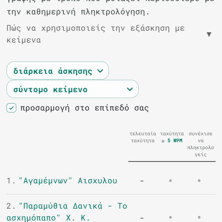
την καθημερινή πληκτρολόγηση.
Πώς να χρησιμοποιείς την εξάσκηση με
▼
κείμενα
προσαρμογή στο επίπεδό σας
τελευταία
ταχύτητα
συνέχισε
ταχύτητα
≥
5
WPM
να
πληκτρολο
γείς
1.
"Αγαμέμνων" Αισχυλου
-
2.
"Παραμύθια Δανικά - Το
ασχημόπαπο" Χ. Κ.
-