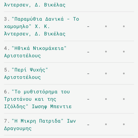
Άντερσεν, Δ. Βικέλας
3.
"Παραμύθια Δανικά - Το
χαμομηλο" Χ. Κ.
-
Άντερσεν, Δ. Βικέλας
4.
"Ηθικά Νικομάχεια"
-
Αριστοτέλους
5.
"Περί Ψυχής"
-
Αριστοτέλους
6.
"Το μυθιστόρημα του
Τριστάνου και της
-
Ιζόλδης" Ιωσηφ Μπεντιε
7.
"Η Μικρη Πατριδα" Ιων
-
Δραγουμης