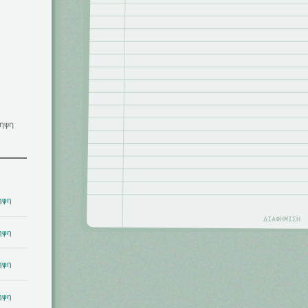
ηψη
ηψη
ΔΙΑΦΉΜΙΣΗ
ηψη
ηψη
ηψη