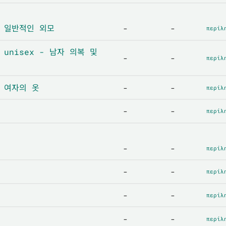
 - 일반적인 외모
-
-
περίλ
ι unisex - 남자 의복 및
-
-
περίλ
 - 여자의 옷
-
-
περίλ
-
-
περίλ
-
-
περίλ
-
-
περίλ
-
-
περίλ
-
-
περίλ