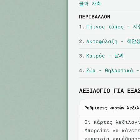
물과 가축
ΠΕΡΙΒΆΛΛΟΝ
1.
Γήινος τόπος - 지
2.
Ακτοφύλαξη - 해안
3.
Καιρός - 날씨
4.
Ζώα - Θηλαστικά
ΛΕΞΙΛΌΓΙΟ ΓΙΑ ΕΞΆ
Ρυθμίσεις καρτών λεξιλ
Οι κάρτες λεξιλογ
Μπορείτε να κάνετ
εμπειρία εκμάθηση