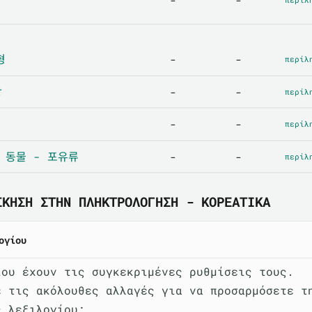
형
-
-
περίλ
상
-
-
περίλ
-
-
περίλ
 - 동물 - 포유류
-
-
περίλ
ΣΚΗΣΗ ΣΤΗΝ ΠΛΗΚΤΡΟΛΌΓΗΣΗ - ΚΟΡΕΆΤΙΚΑ
ογίου
ίου έχουν τις συγκεκριμένες ρυθμίσεις τους.
ε τις ακόλουθες αλλαγές για να προσαρμόσετε τ
ς λεξιλογίου: