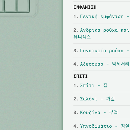
ΕΜΦΆΝΙΣΗ
1.
Γενική εμφάνιση
2.
Ανδρικά ρούχα κα
유니섹스
3.
Γυναικεία ρούχα
4.
Αξεσουάρ - 악세서리
ΣΠΊΤΙ
1.
Σπίτι - 집
2.
Σαλόνι - 거실
3.
Κουζίνα - 부엌
4.
Υπνοδωμάτιο - 침실