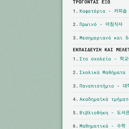
ΤΡΏΓΟΝΤΑΣ ΈΞΩ
1.
Καφετέρια - 커피숍
2.
Πρωινό - 아침식사
3.
Μεσημεριανό και
ΕΚΠΑΊΔΕΥΣΗ ΚΑΙ ΜΕΛΈ
1.
Στο σχολείο - 학
2.
Σχολικά Μαθήματ
3.
Πανεπιστήμιο - 대
4.
Ακαδημαϊκά τμήμα
5.
Βιβλιοθήκη - 도서
6.
Μαθηματικά - 수학