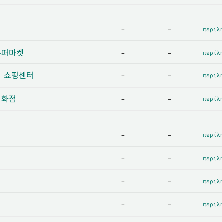
-
-
περίλ
 슈퍼마켓
-
-
περίλ
 - 쇼핑센터
-
-
περίλ
 백화점
-
-
περίλ
-
-
περίλ
-
-
περίλ
-
-
περίλ
-
-
περίλ