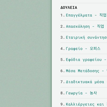
ΔΟΥΛΕΙΆ
1.
Επαγγέλματα - 직업
2.
Απασχόληση - 직업
3.
Εταιρική συνάντη
4.
Γραφείο - 오피스
5.
Εφόδια γραφείου
6.
Μέσα Μετάδοσης 
7.
Διαδικτυακά μέσ
8.
Γεωργία - 농사
9.
Καλλιέργειες και