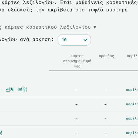
 κάρτες λεξιλογίου. Έτσι μαθαίνεις κορεατικές
να εξασκείς την ακρίβεια στο τυφλό σύστημα
ς κάρτες κορεατικού λεξιλογίου
▼
λογίου ανά άσκηση:
κάρτες
πρόοδος
περίλ
απομνημονευμέ
νες
ς - 신체 부위
-
-
περίλ
-
-
περίλ
-
-
περίλ
정
-
-
περίλ