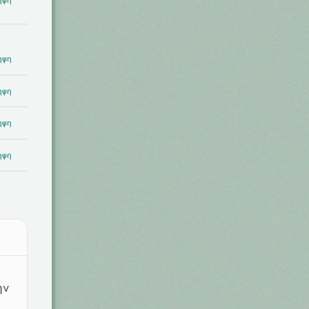
ηψη
ηψη
ηψη
ηψη
ην