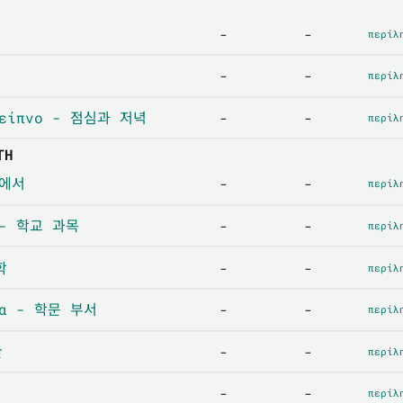
-
-
περίλ
-
-
περίλ
 δείπνο - 점심과 저녁
-
-
περίλ
ΤΗ
교에서
-
-
περίλ
α - 학교 과목
-
-
περίλ
학
-
-
περίλ
τα - 학문 부서
-
-
περίλ
관
-
-
περίλ
-
-
περίλ