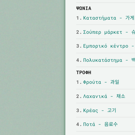
ΨΏΝΙΑ
1.
Καταστήματα - 가게
2.
Σούπερ μάρκετ -
3.
Εμπορικό κέντρο
4.
Πολυκατάστημα -
ΤΡΟΦΉ
1.
Φρούτα - 과일
2.
Λαχανικά - 채소
3.
Κρέας - 고기
4.
Ποτά - 음료수