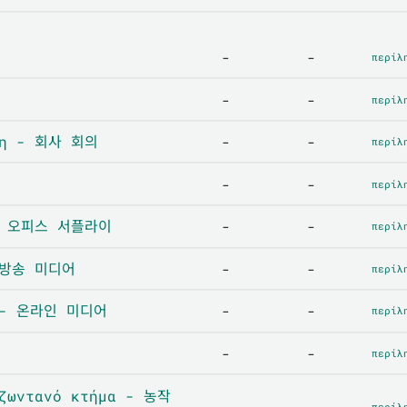
-
-
περίλ
-
-
περίλ
ση - 회사 회의
-
-
περίλ
-
-
περίλ
 - 오피스 서플라이
-
-
περίλ
- 방송 미디어
-
-
περίλ
α - 온라인 미디어
-
-
περίλ
-
-
περίλ
 ζωντανό κτήμα - 농작
-
-
περίλ