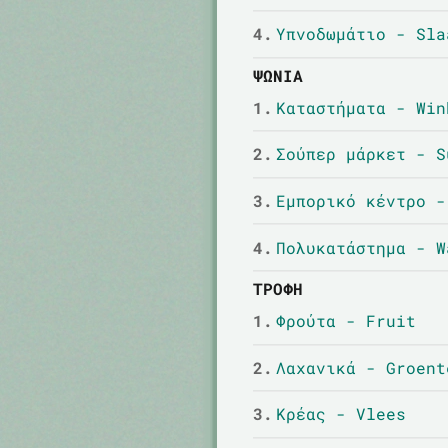
4.
Υπνοδωμάτιο - Sla
ΨΏΝΙΑ
1.
Καταστήματα - Win
2.
Σούπερ μάρκετ - S
3.
Εμπορικό κέντρο -
4.
Πολυκατάστημα - W
ΤΡΟΦΉ
1.
Φρούτα - Fruit
2.
Λαχανικά - Groent
3.
Κρέας - Vlees