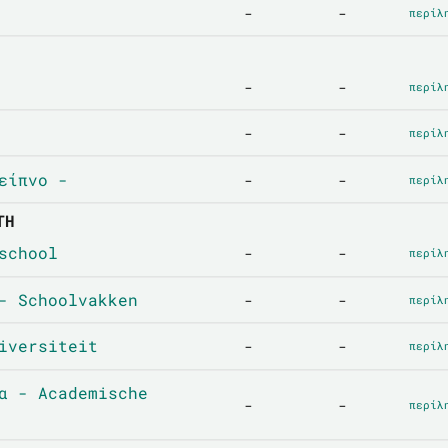
-
-
περίλ
-
-
περίλ
-
-
περίλ
είπνο -
-
-
περίλ
ΤΗ
school
-
-
περίλ
- Schoolvakken
-
-
περίλ
iversiteit
-
-
περίλ
α - Academische
-
-
περίλ