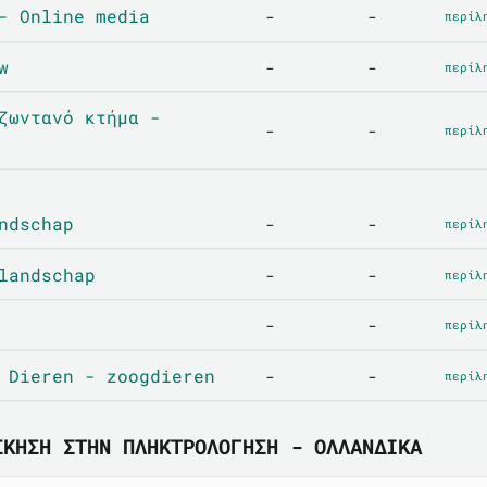
- Online media
-
-
περίλ
w
-
-
περίλ
ζωντανό κτήμα -
-
-
περίλ
ndschap
-
-
περίλ
landschap
-
-
περίλ
-
-
περίλ
 Dieren - zoogdieren
-
-
περίλ
ΣΚΗΣΗ ΣΤΗΝ ΠΛΗΚΤΡΟΛΌΓΗΣΗ - ΟΛΛΑΝΔΙΚΆ