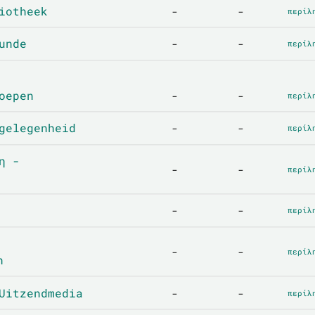
iotheek
-
-
περίλ
unde
-
-
περίλ
oepen
-
-
περίλ
gelegenheid
-
-
περίλ
η -
-
-
περίλ
-
-
περίλ
-
-
περίλ
n
Uitzendmedia
-
-
περίλ