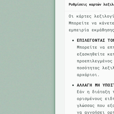
Ρυθμίσεις καρτών λεξιλ
Οι κάρτες λεξιλογ
Μπορείτε να κάνετ
εμπειρία εκμάθηση
ΕΠΙΛΈΓΟΝΤΑΣ ΤΟ
Μπορείτε να επ
εξασκηθείτε κα
προεπιλεγμένος
ποσότητας λεξι
αρχάριοι.
ΑΛΛΑΓΉ ΜΗ ΥΠΟΣ
Εάν η διάταξη 
ορισμένους ειδ
γλώσσας που εξ
να αγνοήσει ορ