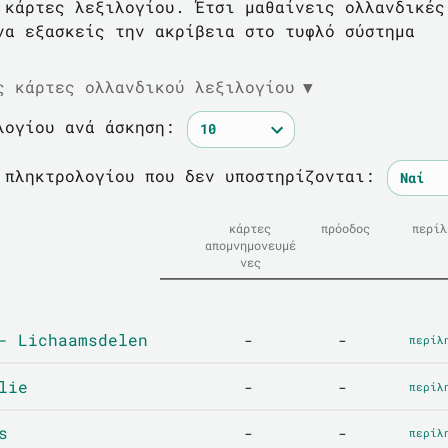
 κάρτες λεξιλογίου. Έτσι μαθαίνεις ολλανδικές
να εξασκείς την ακρίβεια στο τυφλό σύστημα
ς κάρτες ολλανδικού λεξιλογίου
▼
λογίου ανά άσκηση:
 πληκτρολογίου που δεν υποστηρίζονται:
κάρτες
πρόοδος
περίλ
απομνημονευμέ
νες
- Lichaamsdelen
-
-
περίλ
lie
-
-
περίλ
s
-
-
περίλ