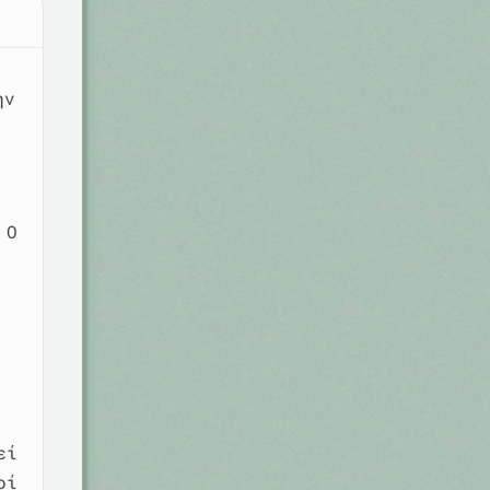
ην
 Ο
εί
οί