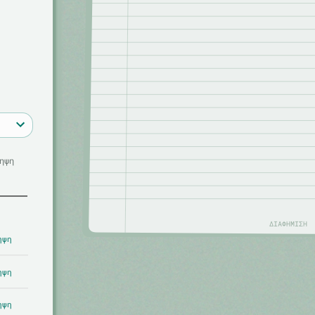
ηψη
ΔΙΑΦΉΜΙΣΗ
ηψη
ηψη
ηψη