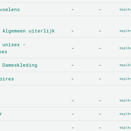
voelens
-
-
περίλ
 Algemeen uiterlijk
-
-
περίλ
 unisex -
-
-
περίλ
sex
 Dameskleding
-
-
περίλ
oires
-
-
περίλ
-
-
περίλ
r
-
-
περίλ
-
-
περίλ