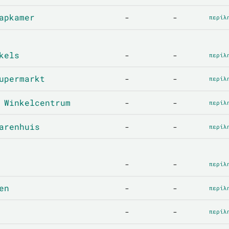
apkamer
-
-
περίλ
kels
-
-
περίλ
upermarkt
-
-
περίλ
 Winkelcentrum
-
-
περίλ
arenhuis
-
-
περίλ
-
-
περίλ
en
-
-
περίλ
-
-
περίλ