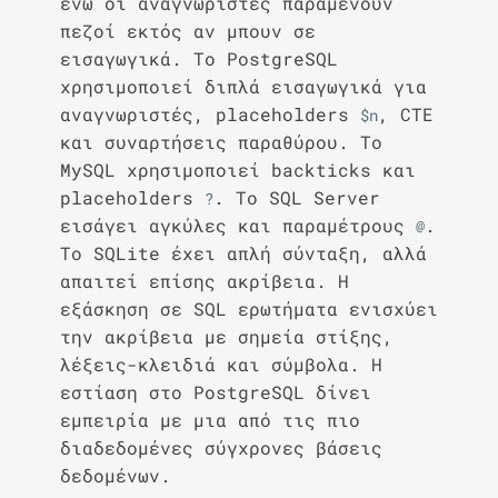
ενώ οι αναγνωριστές παραμένουν
πεζοί εκτός αν μπουν σε
εισαγωγικά. Το PostgreSQL
χρησιμοποιεί διπλά εισαγωγικά για
αναγνωριστές, placeholders
, CTE
$n
και συναρτήσεις παραθύρου. Το
MySQL χρησιμοποιεί backticks και
placeholders
. Το SQL Server
?
εισάγει αγκύλες και παραμέτρους
.
@
Το SQLite έχει απλή σύνταξη, αλλά
απαιτεί επίσης ακρίβεια. Η
εξάσκηση σε SQL ερωτήματα ενισχύει
την ακρίβεια με σημεία στίξης,
λέξεις-κλειδιά και σύμβολα. Η
εστίαση στο PostgreSQL δίνει
εμπειρία με μια από τις πιο
διαδεδομένες σύγχρονες βάσεις
δεδομένων.