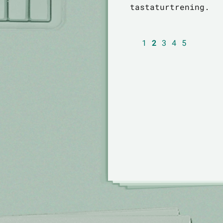
tastaturtrening.
1
2
3
4
5