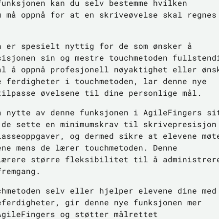
funksjonen kan du selv bestemme hvilken
u må oppnå for at en skriveøvelse skal regnes
n er spesielt nyttig for de som ønsker å
sisjonen sin og mestre touchmetoden fullstend
ål å oppnå profesjonell nøyaktighet eller øns
e ferdigheter i touchmetoden, lar denne nye
tilpasse øvelsene til dine personlige mål.
a nytte av denne funksjonen i AgileFingers si
 de sette en minimumskrav til skrivepresisjon
lasseoppgaver, og dermed sikre at elevene møt
ene mens de lærer touchmetoden. Denne
lærere større fleksibilitet til å administrer
fremgang.
chmetoden selv eller hjelper elevene dine med
eferdigheter, gir denne nye funksjonen mer
AgileFingers og støtter målrettet