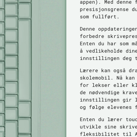
appen). Med denne 
presisjonsgrense d
som fullført.
Denne oppdateringe
forbedre skrivepre
Enten du har som m
å vedlikeholde din
innstillingen deg 
Lærere kan også dr
skolemobil. Nå kan
for lekser eller k
de nødvendige krav
innstillingen gir 
og følge elevenes 
Enten du lærer tou
utvikle sine skriv
fleksibilitet til 