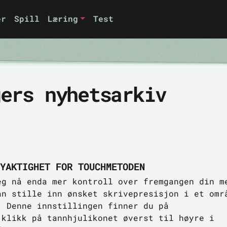
er
Spill
Læring
Test
gers nyhetsarkiv
YAKTIGHET FOR TOUCHMETODEN
eg nå enda mer kontroll over fremgangen din m
an stille inn ønsket skrivepresisjon i et omr
. Denne innstillingen finner du på
(klikk på tannhjulikonet øverst til høyre i