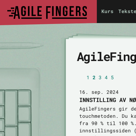
Kurs
Tekst
AgileFin
1
2
3
4
5
16. sep. 2024
INNSTILLING AV NØ
AgileFingers gir d
touchmetoden. Du k
fra 90 % til 100 %
innstillingssiden 