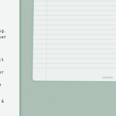
ig.
ker
tt
er
ANNONSE
e
 å