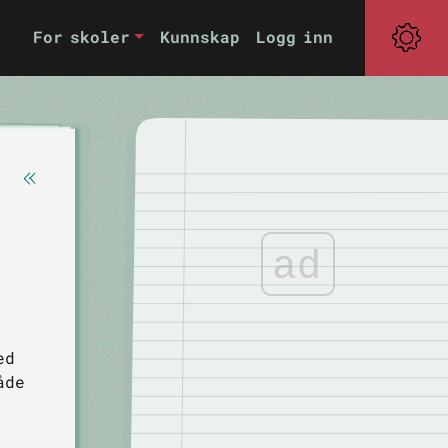
For skoler
Kunnskap
Logg inn
ad
ed
åde