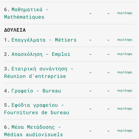
6.
Μαθηματικά -
-
-
περίληψη
Mathématiques
ΔΟΥΛΕΙΆ
1.
Επαγγέλματα - Métiers
-
-
περίληψη
2.
Απασχόληση - Emploi
-
-
περίληψη
3.
Εταιρική συνάντηση -
-
-
περίληψη
Réunion d'entreprise
4.
Γραφείο - Bureau
-
-
περίληψη
5.
Εφόδια γραφείου -
-
-
περίληψη
Fournitures de bureau
6.
Μέσα Μετάδοσης -
-
-
περίληψη
Médias audiovisuels