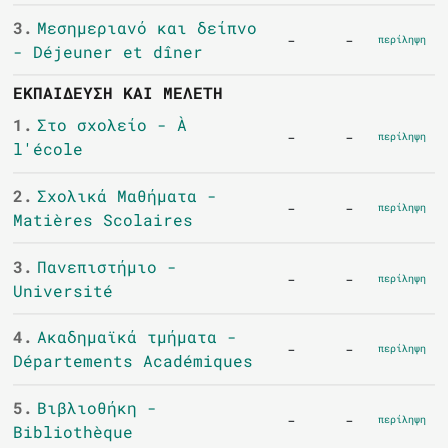
3.
Μεσημεριανό και δείπνο
-
-
περίληψη
- Déjeuner et dîner
ΕΚΠΑΊΔΕΥΣΗ ΚΑΙ ΜΕΛΈΤΗ
1.
Στο σχολείο - À
-
-
περίληψη
l'école
2.
Σχολικά Μαθήματα -
-
-
περίληψη
Matières Scolaires
3.
Πανεπιστήμιο -
-
-
περίληψη
Université
4.
Ακαδημαϊκά τμήματα -
-
-
περίληψη
Départements Académiques
5.
Βιβλιοθήκη -
-
-
περίληψη
Bibliothèque