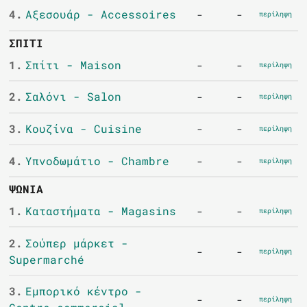
4.
Αξεσουάρ - Accessoires
-
-
περίληψη
ΣΠΊΤΙ
1.
Σπίτι - Maison
-
-
περίληψη
2.
Σαλόνι - Salon
-
-
περίληψη
3.
Κουζίνα - Cuisine
-
-
περίληψη
4.
Υπνοδωμάτιο - Chambre
-
-
περίληψη
ΨΏΝΙΑ
1.
Καταστήματα - Magasins
-
-
περίληψη
2.
Σούπερ μάρκετ -
-
-
περίληψη
Supermarché
3.
Εμπορικό κέντρο -
-
-
περίληψη