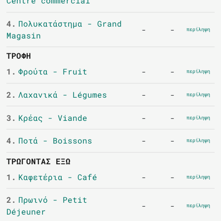
Centre commercial
4.
Πολυκατάστημα - Grand
-
-
περίληψη
Magasin
ΤΡΟΦΉ
1.
Φρούτα - Fruit
-
-
περίληψη
2.
Λαχανικά - Légumes
-
-
περίληψη
3.
Κρέας - Viande
-
-
περίληψη
4.
Ποτά - Boissons
-
-
περίληψη
ΤΡΏΓΟΝΤΑΣ ΈΞΩ
1.
Καφετέρια - Café
-
-
περίληψη
2.
Πρωινό - Petit
-
-
περίληψη
Déjeuner