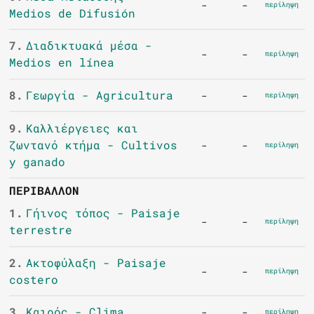
-
-
περίληψη
Medios de Difusión
7.
Διαδικτυακά μέσα -
-
-
περίληψη
Medios en línea
8.
Γεωργία - Agricultura
-
-
περίληψη
9.
Καλλιέργειες και
ζωντανό κτήμα - Cultivos
-
-
περίληψη
y ganado
ΠΕΡΙΒΆΛΛΟΝ
1.
Γήινος τόπος - Paisaje
-
-
περίληψη
terrestre
2.
Ακτοφύλαξη - Paisaje
-
-
περίληψη
costero
3.
Καιρός - Clima
-
-
περίληψη