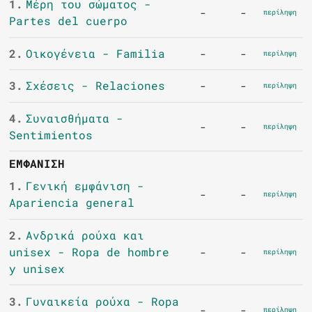
1.
Μέρη του σώματος -
-
-
περίληψη
Partes del cuerpo
2.
Οικογένεια - Familia
-
-
περίληψη
3.
Σχέσεις - Relaciones
-
-
περίληψη
4.
Συναισθήματα -
-
-
περίληψη
Sentimientos
ΕΜΦΆΝΙΣΗ
1.
Γενική εμφάνιση -
-
-
περίληψη
Apariencia general
2.
Ανδρικά ρούχα και
unisex - Ropa de hombre
-
-
περίληψη
y unisex
3.
Γυναικεία ρούχα - Ropa
-
-
περίληψη