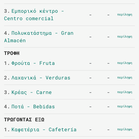
3.
Εμπορικό κέντρο -
-
-
περίληψη
Centro comercial
4.
Πολυκατάστημα - Gran
-
-
περίληψη
Almacén
ΤΡΟΦΉ
1.
Φρούτα - Fruta
-
-
περίληψη
2.
Λαχανικά - Verduras
-
-
περίληψη
3.
Κρέας - Carne
-
-
περίληψη
4.
Ποτά - Bebidas
-
-
περίληψη
ΤΡΏΓΟΝΤΑΣ ΈΞΩ
1.
Καφετέρια - Cafetería
-
-
περίληψη