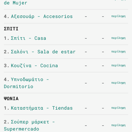
de Mujer
4.
Αξεσουάρ - Accesorios
-
-
περίληψη
ΣΠΊΤΙ
1.
Σπίτι - Casa
-
-
περίληψη
2.
Σαλόνι - Sala de estar
-
-
περίληψη
3.
Κουζίνα - Cocina
-
-
περίληψη
4.
Υπνοδωμάτιο -
-
-
περίληψη
Dormitorio
ΨΏΝΙΑ
1.
Καταστήματα - Tiendas
-
-
περίληψη
2.
Σούπερ μάρκετ -
-
-
περίληψη
Supermercado